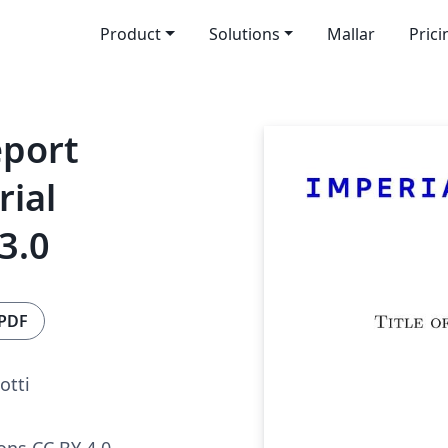
Product
Solutions
Mallar
Prici
port
rial
3.0
 PDF
otti
ns CC BY 4.0