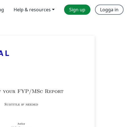
ng
Help & resources
Sign up
Logga in