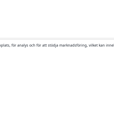
plats, för analys och för att stödja marknadsföring, vilket kan inne
Om
About us
Careers