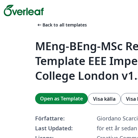
arrow_left_alt
Back to all templates
MEng-BEng-MSc Re
Template EEE Impe
College London v1.
Open as Template
Visa källa
Visa
Författare:
Giordano Scarci
Last Updated:
för ett år sedan
Licens:
Creative Commo