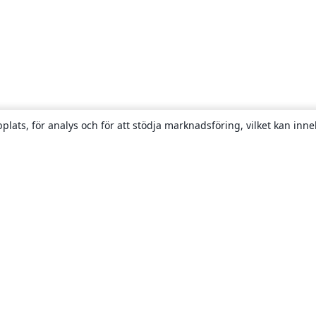
plats, för analys och för att stödja marknadsföring, vilket kan inne
Om
About us
Careers