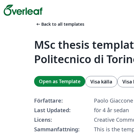
arrow_left_alt
Back to all templates
MSc thesis templat
Politecnico di Tori
Open as Template
Visa källa
Visa
Författare:
Paolo Giaccone
Last Updated:
för 4 år sedan
Licens:
Creative Commo
Sammanfattning:
This is the tem