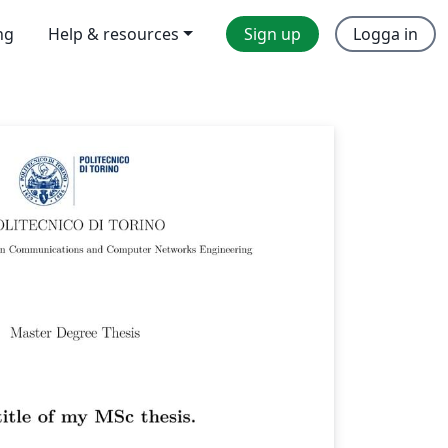
ng
Help & resources
Sign up
Logga in