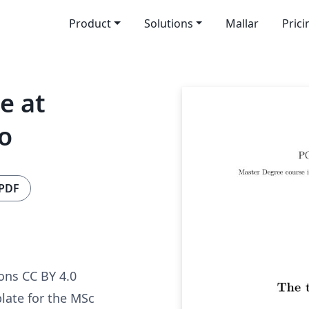
Product
Solutions
Mallar
Prici
e at
no
 PDF
ns CC BY 4.0
plate for the MSc