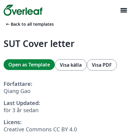
menu
arrow_left_alt
Back to all templates
SUT Cover letter
Open as Template
Visa källa
Visa PDF
Författare:
Qiang Gao
Last Updated:
för 3 år sedan
Licens:
Creative Commons CC BY 4.0