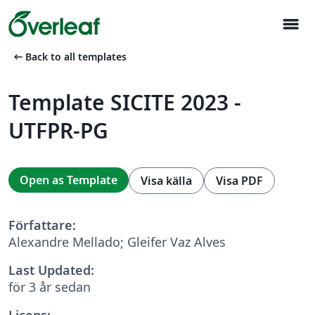
menu
arrow_left_alt
Back to all templates
Template SICITE 2023 -
UTFPR-PG
Open as Template
Visa källa
Visa PDF
Författare:
Alexandre Mellado; Gleifer Vaz Alves
Last Updated:
för 3 år sedan
Licens: