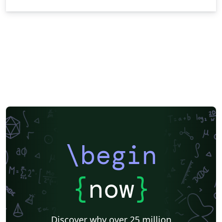
\begin
{
now
}
Discover why over 25 million