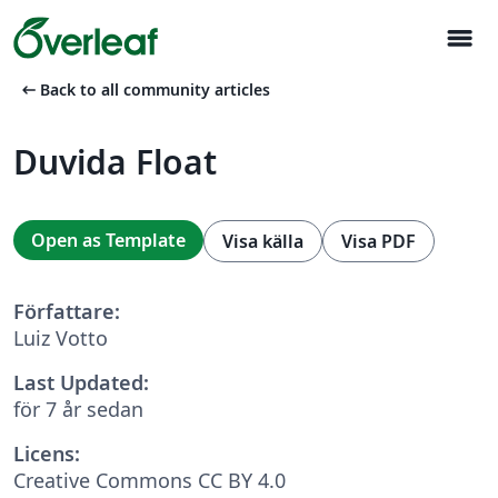
menu
arrow_left_alt
Back to all community articles
Duvida Float
Open as Template
Visa källa
Visa PDF
Författare:
Luiz Votto
Last Updated:
för 7 år sedan
Licens:
Creative Commons CC BY 4.0