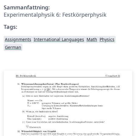
Sammanfattning:
Experimentalphysik 6: Festkörperphysik
Tags:
Assignments
International Languages
Math
Physics
German