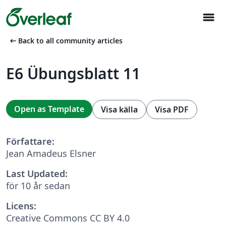
menu
arrow_left_alt
Back to all community articles
E6 Übungsblatt 11
Open as Template
Visa källa
Visa PDF
Författare:
Jean Amadeus Elsner
Last Updated:
för 10 år sedan
Licens:
Creative Commons CC BY 4.0