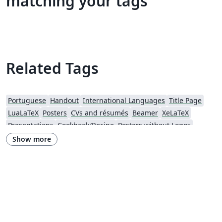
matching your tags
Related Tags
Portuguese
Handout
International Languages
Title Page
LuaLaTeX
Posters
CVs and résumés
Beamer
XeLaTeX
Presentations
Cookbook/Recipe
Posters without Logos
Show more