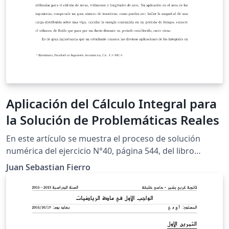
Aplicación del Cálculo Integral para
la Solución de Problemáticas Reales
En este artículo se muestra el proceso de solución
numérica del ejercicio N°40, página 544, del libro
"Cálculo de un variable'', con la finalidad de cumplir los
Juan Sebastian Fierro
requerimientos para el trabajo final de modelación de
la asignatura Cálculo Integral. Por medio de la
aplicación de integrales, se determinará la ecuación
para el cálculo de la longitud de un cable telefónico y se
hallará la altura a la cual debe estar conectado el cable