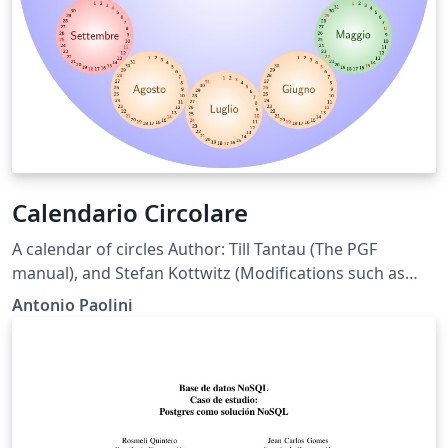
Calendario Circolare
A calendar of circles Author: Till Tantau (The PGF
manual), and Stefan Kottwitz (Modifications such as
shaded circles and color) and Antonio Paolini (modified
Antonio Paolini
position of months to turn clockwise and moved
January at top.) Note: you can export the pdf to see the
result at full resolution.