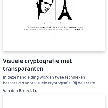
Visuele cryptografie met
transparanten
In deze handleiding worden twee technieken
beschreven voor visuele cryptografie. Bij de eerste
techniek worden twee transparanten met schijnbaar
Van den Broeck Luc
willekeurige patronen van zwarte blokjes over elkaar
geschoven om een geheime afbeelding tevoorschijn te
laten komen. De tweede techniek gebruikt twee