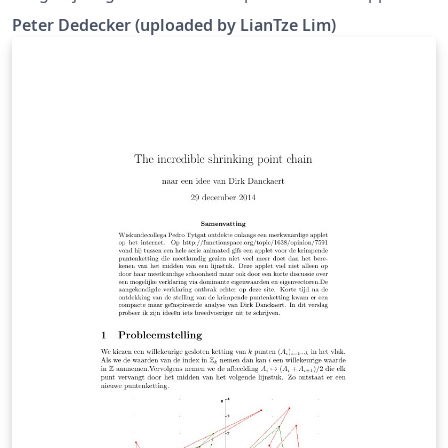
Informatie- en Communicatietechnologie, juni 2006
Peter Dedecker (uploaded by LianTze Lim)
(Downloaded from LaTeX templates en logo's)