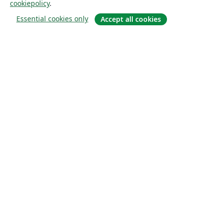
cookiepolicy
.
Essential cookies only
Accept all cookies
Om
About us
Careers
Blogg
Solutions
For business
For universities
For government
For publishers
Customer stories