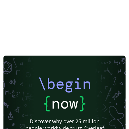
Chemistry
Meeting Minutes
Lecture Notes
University of Amsterdam
Katholieke Universiteit Leuven (KU Leuven)
University of Ghent (Universiteit Gent)
Eindhoven University of Technology (TU/e)
Heilig Hart van Maria, Berlaar
Teaching Plan & Syllabus
Carmelcollege Emmen
\begin
{
now
}
Discover why over 25 million
people worldwide trust Overleaf