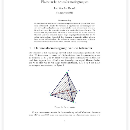
korte discussie over een mogelijke verklaring via
dominante eigenwaarden en eigenvectoren.De
aangekondigde verklaring ontbrak echter op deze site.
Korte tijd na de ontdekking van de stelling van de
krimpende puntenketting kwam er een compacte maar
geïnspireerde analyse van Dirk Danckaert. In dit verslag
probeer ik zijn ideën iets breedvoeriger uit te schrijven.