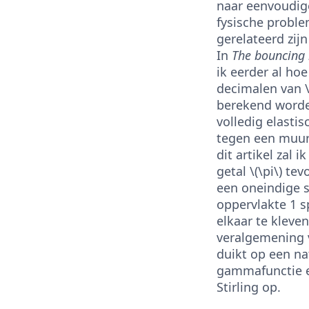
naar eenvoudig
fysische probl
gerelateerd zijn
In
The bouncing 
ik eerder al ho
decimalen van \
berekend worde
volledig elastis
tegen een muur 
dit artikel zal 
getal \(\pi\) te
een oneindige 
oppervlakte 1 s
elkaar te kleven
veralgemening 
duikt op een na
gammafunctie e
Stirling op.