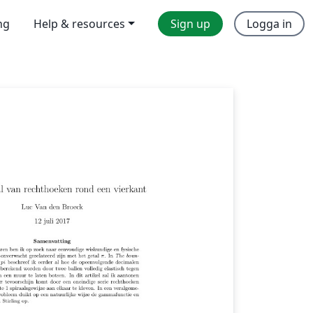
ng
Help & resources
Sign up
Logga in