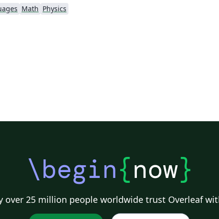
uages
Math
Physics
\begin
{
now
}
 over 25 million people worldwide trust Overleaf wit