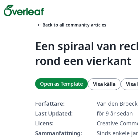
arrow_left_alt
Back to all community articles
Een spiraal van re
rond een vierkant
Open as Template
Visa källa
Visa
Författare:
Van den Broeck
Last Updated:
för 9 år sedan
Licens:
Creative Commo
Sammanfattning:
Sinds enkele ja