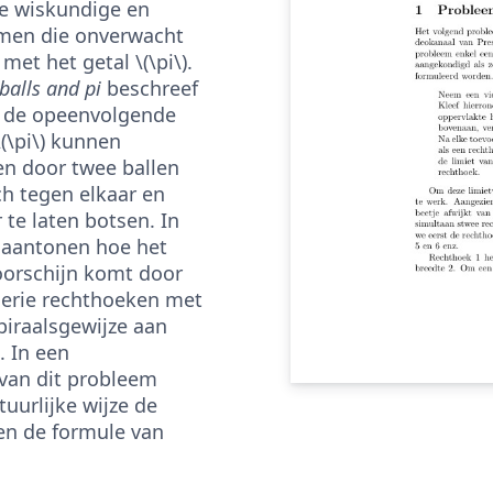
e wiskundige en
emen die onverwacht
 met het getal \(\pi\).
balls and pi
beschreef
e de opeenvolgende
(\pi\) kunnen
n door twee ballen
ch tegen elkaar en
te laten botsen. In
ik aantonen hoe het
voorschijn komt door
serie rechthoeken met
piraalsgewijze aan
. In een
van dit probleem
tuurlijke wijze de
n de formule van