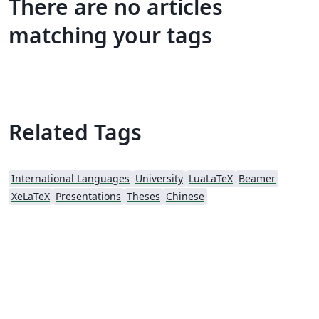
There are no articles
matching your tags
Related Tags
International Languages
University
LuaLaTeX
Beamer
XeLaTeX
Presentations
Theses
Chinese