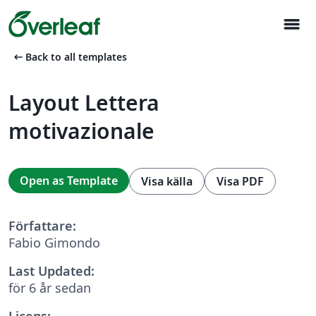
menu
arrow_left_alt
Back to all templates
Layout Lettera
motivazionale
Open as Template
Visa källa
Visa PDF
Författare:
Fabio Gimondo
Last Updated:
för 6 år sedan
Licens: