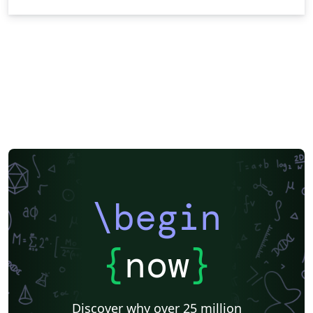
\begin
{
now
}
Discover why over 25 million